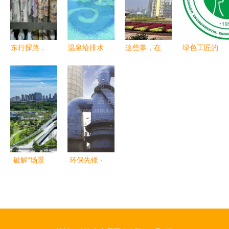
工程视角下
创美好未来
保品牌及十
的合规路径
大工程优选
品牌，践行
东行探路，
温泉给排水
这些事，在
绿色工匠的
绿色责任与
绿意纷呈
设计 环境
江理是不存
摇篮 江西
风范
——食品与
工程的力量
在的 ——
环境工程职
环境工程学
与美学
环境工程篇
业学院环境
部暑期社会
工程专业探
实践纪实
秘
破解“场景
环保先锋 ·
对接难” 湖
探索江F洁
南首次发布
环工YT II氨
大学生创业
法脱硫技术
需求清单四
与应用实景