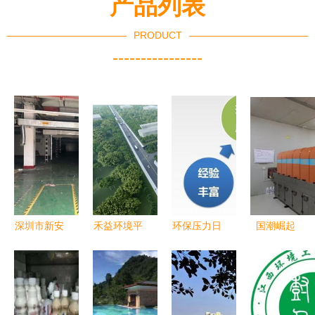
产品列表
PRODUCT
----------------
深圳市新安
禾益环境平
环保压力日
国潮崛起
房屋安全检
湖工厂开工
益增大,施
嘉俊陶瓷荣
测鉴定报告
启动 绿色
工单位如何
膺2019中
授权办理指
智造新引
妥善处理建
国建筑陶瓷
南——环境
擎，携手共
筑垃圾
十大健康环