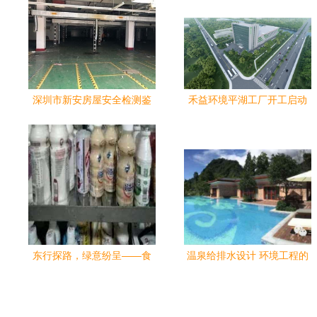
深圳市新安房屋安全检测鉴
禾益环境平湖工厂开工启动
定报告授权办理指南——环
绿色智造新引擎，携手共创
境工程视角下的合规路径
美好未来
东行探路，绿意纷呈——食
温泉给排水设计 环境工程的
品与环境工程学部暑期社会
力量与美学
实践纪实