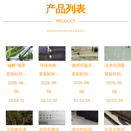
产品列表
PRODUCT
----------------
破解“场景
环保先锋 ·
德州市提升
洁净间消毒
更新时间：
对接难” 湖
更新时间：
探索江F洁
废弃烟囱拆
更新时间：
时是否应关
更新时间：
南首次发布
2026-08-
环工YT II氨
2026-08-
除服务，环
2026-08-
闭新风 环
2026-08-
大学生创业
06
法脱硫技术
06
境工程获好
06
境工程视角
06
需求清单四
18:04:31
与应用实景
16:11:32
01:52:04
评
02:57:25
解析
类领域
天雨煤化项
东莞市寮步
综合性环境
长安大学环