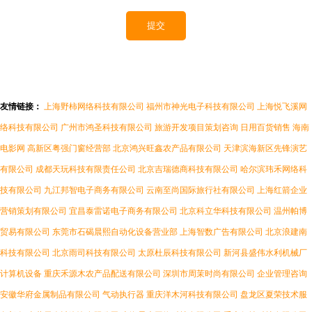
友情链接：
上海野柿网络科技有限公司
福州市神光电子科技有限公司
上海悦飞溪网
络科技有限公司
广州市鸿圣科技有限公司
旅游开发项目策划咨询
日用百货销售
海南
电影网
高新区粤强门窗经营部
北京鸿兴旺鑫农产品有限公司
天津滨海新区先锋演艺
有限公司
成都天玩科技有限责任公司
北京吉瑞德商科技有限公司
哈尔滨玮禾网络科
技有限公司
九江邦智电子商务有限公司
云南至尚国际旅行社有限公司
上海红箭企业
营销策划有限公司
宜昌泰雷诺电子商务有限公司
北京科立华科技有限公司
温州帕博
贸易有限公司
东莞市石碣晨熙自动化设备营业部
上海智数广告有限公司
北京浪建南
科技有限公司
北京雨司科技有限公司
太原杜辰科技有限公司
新河县盛伟水利机械厂
计算机设备
重庆禾源木农产品配送有限公司
深圳市周茉时尚有限公司
企业管理咨询
安徽华府金属制品有限公司
气动执行器
重庆洋木河科技有限公司
盘龙区夏荣技术服