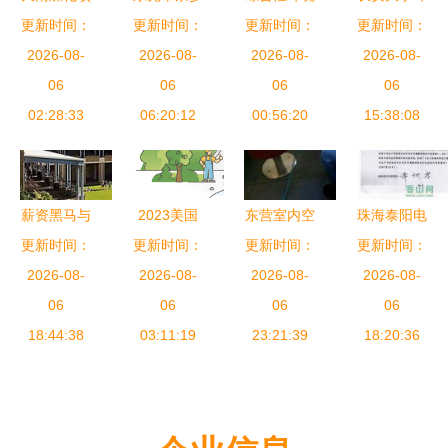
更新时间：
目 环境工
镇环保验收
更新时间：
工程解决方
更新时间：
工学院第三
更新时间：
程治理水平
2026-08-
手续全攻略
2026-08-
案在污水处
2026-08-
届环境治理
2026-08-
领跑行业先
06
流程、样板
06
理领域的应
06
知识竞赛圆
06
02:28:33
锋
图与绿深环
06:20:12
用——以徐
00:56:20
15:38:08
满落幕
境工程专业
州成套设备
服务
为例
薪资黑马与
2023美国
东营室内空
珠海泰阳电
更新时间：
全球竞技
环境工程专
更新时间：
气污染检测
更新时间：
子塑胶制品
更新时间：
双纽实验室
2026-08-
业研究生排
2026-08-
治理解决方
2026-08-
建设项目竣
2026-08-
深度对比
06
名前30与名
06
案 专业应
06
工环境保护
06
——谁才是
18:44:38
次变化分析
03:11:19
对装修异味
23:21:39
验收公示
18:20:36
新时代留子
与甲醛危害
的梦中情专
与理想坟