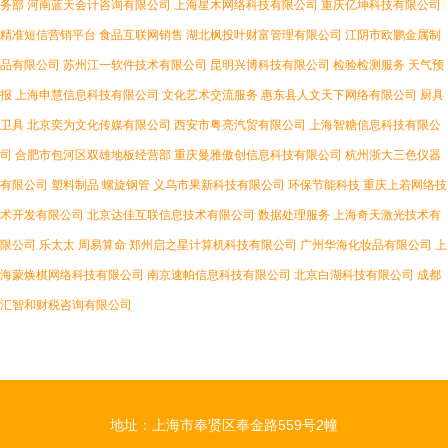
务部
河南蓝天会计咨询有限公司
上海星木网络科技有限公司
重庆亿坤科技有限公司
精准短信营销平台
食品互联网销售
湖北枫投叶财富管理有限公司
江阴市欧鹏金属制
品有限公司
苏州江一软件技术有限公司
昆明兴博科技有限公司
检验检测服务
天气预
报
上海申慧信息科技有限公司
文化艺术交流服务
惠东县人文天下网络有限公司
厨具
卫具
北京奕为文化传媒有限公司
西安市粤亮汽贸有限公司
上海智糖信息科技有限公
司
合肥市包河区双雄地板经营部
重庆曼雅傲创信息科技有限公司
杭州浙大三色仪器
有限公司
塑料制品
螺旋钢管
义乌市果新科技有限公司
环保节能科技
重庆上若网络技
术开发有限公司
北京达佳互联信息技术有限公司
数据处理服务
上海奇天激光技术有
限公司
乐太太
周易算命
郑州启之星计算机科技有限公司
广州华海化妆品有限公司
上
海蒙焕棋网络科技有限公司
南京速帕信息科技有限公司
北京白湖科技有限公司
成都
汇智和财税咨询有限公司
地址：上海市奉贤区奉金路559号2幢