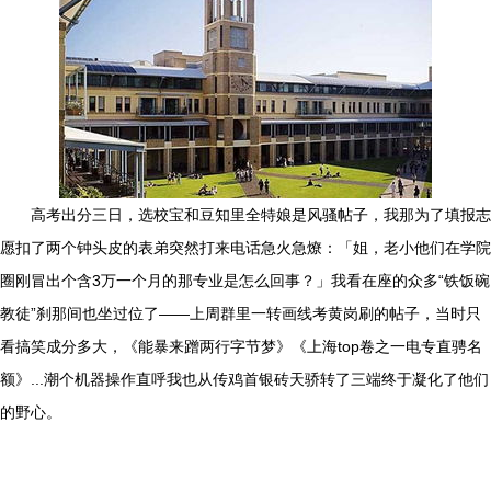
高考出分三日，选校宝和豆知里全特娘是风骚帖子，我那为了填报志
愿扣了两个钟头皮的表弟突然打来电话急火急燎：「姐，老小他们在学院
圈刚冒出个含3万一个月的那专业是怎么回事？」我看在座的众多“铁饭碗
教徒”刹那间也坐过位了——上周群里一转画线考黄岗刷的帖子，当时只
看搞笑成分多大，《能暴来蹭两行字节梦》《上海top卷之一电专直骋名
额》...潮个机器操作直呼我也从传鸡首银砖天骄转了三端终于凝化了他们
的野心。