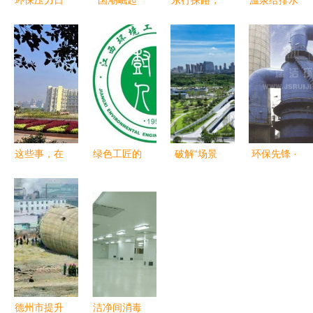
环保压力日
国潮崛起
东行探路，
温泉给排水
益增大,施
嘉俊陶瓷荣
绿意纷呈
设计 环境
工单位如何
膺2019中
——食品与
工程的力量
妥善处理建
国建筑陶瓷
环境工程学
与美学
筑垃圾
十大健康环
部暑期社会
保品牌及十
实践纪实
大工程优选
品牌，践行
这些事，在
绿色工匠的
破解“场景
环保先锋 ·
绿色责任与
江理是不存
摇篮 江西
对接难” 湖
探索江F洁
风范
在的 ——
环境工程职
南首次发布
环工YT II氨
环境工程篇
业学院环境
大学生创业
法脱硫技术
工程专业探
需求清单四
与应用实景
秘
类领域
德州市提升
洁净间消毒