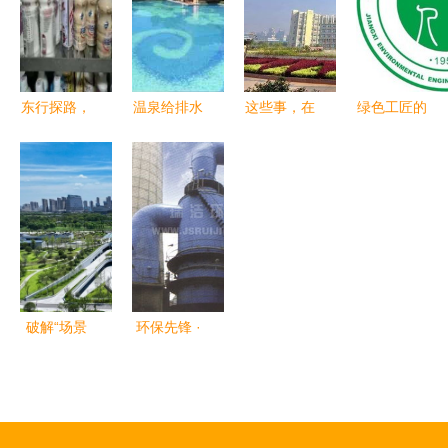
南——环境
擎，携手共
筑垃圾
十大健康环
工程视角下
创美好未来
保品牌及十
的合规路径
大工程优选
品牌，践行
东行探路，
温泉给排水
这些事，在
绿色工匠的
绿色责任与
绿意纷呈
设计 环境
江理是不存
摇篮 江西
风范
——食品与
工程的力量
在的 ——
环境工程职
环境工程学
与美学
环境工程篇
业学院环境
部暑期社会
工程专业探
实践纪实
秘
破解“场景
环保先锋 ·
对接难” 湖
探索江F洁
南首次发布
环工YT II氨
大学生创业
法脱硫技术
需求清单四
与应用实景