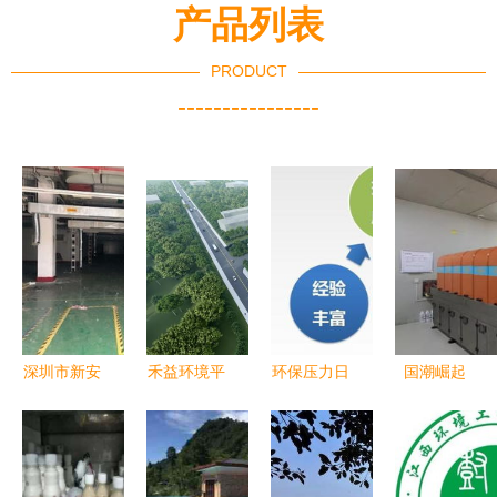
产品列表
PRODUCT
----------------
深圳市新安
禾益环境平
环保压力日
国潮崛起
房屋安全检
湖工厂开工
益增大,施
嘉俊陶瓷荣
测鉴定报告
启动 绿色
工单位如何
膺2019中
授权办理指
智造新引
妥善处理建
国建筑陶瓷